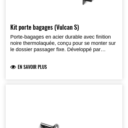
Kit porte bagages (Vulcan S)
Porte-bagages en acier durable avec finition
noire thermolaquée, conçu pour se monter sur
le dossier passager fixe. Développé par
Kawasaki pour sublimer le style de votre
Vulcan S tout en offrant un espace
EN SAVOIR PLUS
supplémentaire pour transporter vos affaires
sur la route. Tous les supports et la visserie
nécessaires sont inclus. Dimensions : 20 cm
de long et 23 cm de large. L’installation du
porte-bagages passager nécessite 2
composants : Kit dossier passager fixe –
999940818 Porte-bagages – 999940846