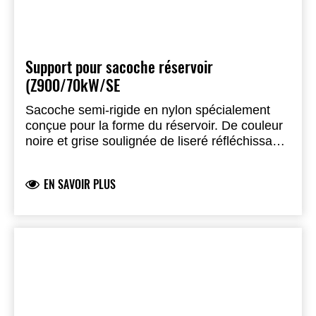
Coussin arrière (dossier) 8. Sac intérieur
Support pour sacoche réservoir
(Z900/70kW/SE
Sacoche semi-rigide en nylon spécialement
conçue pour la forme du réservoir. De couleur
noire et grise soulignée de liseré réfléchissant
et de logo Kawasaki. Fenêtre et perçage pour
écouter votre smartphone ou votre GPS. A
EN SAVOIR PLUS
l'intérieur, des cloisons empêchent les objets
de circuler. Comprenant la bandoulière pour
mettre à l'épaule. Long. 350mm, larg. 223mm,
haut. 150mm, Poids maximum de chargement
2kg, capacité de charge approximative 4 litres.
Un support correspondant est requis pour
l'ajustement.