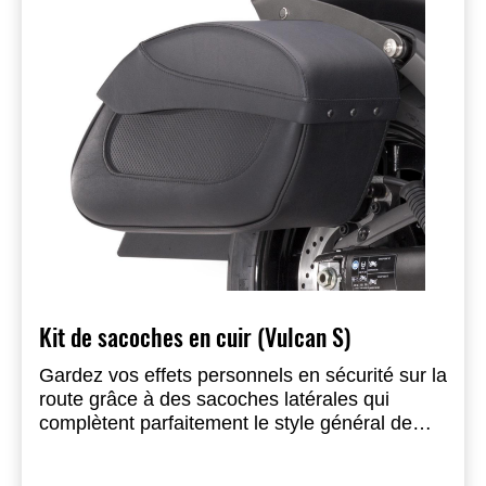
Kit de sacoches en cuir (Vulcan S)
Gardez vos effets personnels en sécurité sur la
route grâce à des sacoches latérales qui
complètent parfaitement le style général de
votre moto.
Jeu de sacoches - 999940522
Cet ensemble de sacoches en cuir
noir est renforcé afin de conserver sa forme
Supports de sacoches - 999940521B