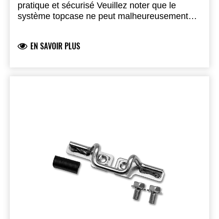
pratique et sécurisé Veuillez noter que le
système topcase ne peut malheureusement
pas être utilisé en combinaison avec les
valises latérales. Ce topcase offre un généreux
EN SAVOIR PLUS
espace de 47 litres, pouvant accueillir deux
casques intégraux de taille standard. Il est
disponible avec un couvercle assorti à la
couleur de la moto, qui doit être commandé
séparément, ainsi qu'une plaque décorative en
aluminium anodisé. Le porte-bagages en
aluminium, élégant et robuste, complète ce
système. Ce dernier utilise le One-Key
System, vous permettant d'ouvrir facilement le
topcase avec la clé d'allumage de votre moto.
Nécessite 6 pièces pour Ninja 1100SX :
Topcase 47L Support topcase Plaque de base
Cylindre de serrure (kit rotor) Couvercle
topcase 99994-0577-... (selon couleur de la
moto) Plaque décorative en aluminium (finition
anodisée argent ou noir) Optionnel : 7.