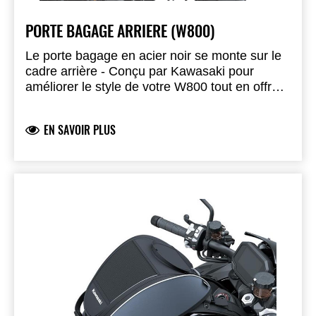
PORTE BAGAGE ARRIERE (W800)
Le porte bagage en acier noir se monte sur le
cadre arrière - Conçu par Kawasaki pour
améliorer le style de votre W800 tout en offrant
un espace supplémentaire pour ce que vous
prendrez avec vous sur la route - Inclus les
EN SAVOIR PLUS
supports et matériels requis - Non compatible
avec la barre d'appui passager (99994-1223) -
Ecrous corchet disponibles séparément
(99994-1221)