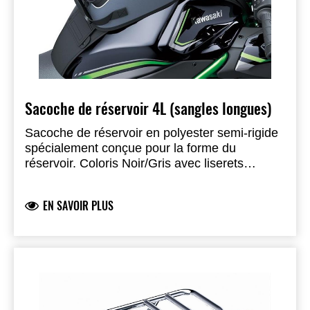
Sacoche de réservoir 4L (sangles longues)
Sacoche de réservoir en polyester semi-rigide
spécialement conçue pour la forme du
réservoir. Coloris Noir/Gris avec liserets
réfléchissant et logo Kawasaki. Poche avec
fenêtre transparente sur le dessus avec un
EN SAVOIR PLUS
trou pour passer les écouteurs pour le
smartphone ou la navigation. Cloisons
intérieures pour empêcher les objets de se
déplacer. Inclus bandouillère et housse de
pluie avec fenêtre transparente. L350mm,
W223mm,H150mm, poids max de 2kg,
capacité de 4 Litres. Le support assorti est