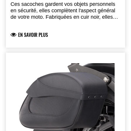
Ces sacoches gardent vos objets personnels
en sécurité, elles complètent l'aspect général
de votre moto. Fabriquées en cuir noir, elles
possèdent des renforts pour garder leur forme
en toute circonstance. Le système de
EN SAVOIR PLUS
démontage rapide Kawasaki Quick Release
KQR ™ permet de les retirer de leur support
très facilement et sans outils. Une poche
intérieure maintient les papiers et les
documents importants séparés et protégés. Un
fermoir magnétique sur le couvercle facilite
l'accès. Le système de montage KQR ™
permet aussi une installation aisée des
sacoches. Charge maxi de 2,2 kg par sacoche.
Dimensions intérieures: H26 x L33 x L13 cm)
Le kit de sacoches se compose de 3 éléments:
1- Paire de sacoches (999940522) 2- Supports
de sacoches (999940521B) 3- Kit support KQR
™ (barres latérales 999940523B) Nécessite le
kit de support KQR ™ et supports de sacoches