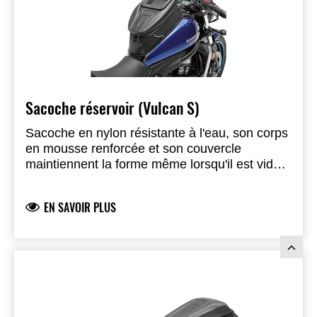
Sacoche réservoir (Vulcan S)
Sacoche en nylon résistante à l'eau, son corps
en mousse renforcée et son couvercle
maintiennent la forme même lorsqu'il est vide.
La fonction extensible ajoute 7 cm de capacité
de stockage. Fenêtre transparente
EN SAVOIR PLUS
(13x10x4cm) pour le GPS, liserés
réfléchissants. Fixation par crochet avant, jupe
magnétique et sangle arrière. Revêtement en
caoutchouc anti-rayures pour protéger la
peinture. Sur le dessus le port d'alimentation et
tube pour boisson facilitent l'accès direct aux
appareils électroniques et aux systèmes