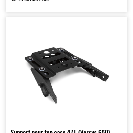
poche intérieure protège vos objets importants.
La fermeture magnétique du couvercle rend
l'accès facile à vos affaires. Chargement
maximum 2,2kg par sac. Dimensions
intérieures : Long. = 33, Haut. = 26, Prof. =
13cm) Nécessite le support de sacoches
(vendu séparément) Le jeu de sacoches en
cuir (fixe) se compose de 2 éléments : 1- Jeu
de sacoches 2- Supports sacoches
Support pour top case 47 L (Versys 650)