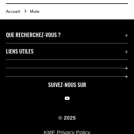
Accueil
Mule
QUE RECHERCHEZ-VOUS ?
Motos
LIENS UTILES
Pièces et Accessoires
Press
Compétition
Company
SUIVEZ-NOUS SUR
Notre histoire
Legal Notice
Trouver un revendeur
KME Privacy Policy
© 2025
Cookie Notice
KME Privacy Policy