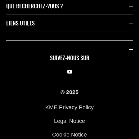
QUE RECHERCHEZ-VOUS ?
Motos
LIENS UTILES
Pièces et Accessoires
Press
Compétition
Company
SUIVEZ-NOUS SUR
Notre histoire
Legal Notice
Trouver un revendeur
KME Privacy Policy
© 2025
Cookie Notice
KME Privacy Policy
Legal Notice
Cookie Notice