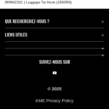
999942321 | Luggage Tie Hook (Z650RS)
QUE RECHERCHEZ-VOUS ?
Motos
LIENS UTILES
Pièces et Accessoires
Press
Compétition
Company
SUIVEZ-NOUS SUR
Notre histoire
Legal Notice
Trouver un revendeur
KME Privacy Policy
© 2025
Cookie Notice
KME Privacy Policy