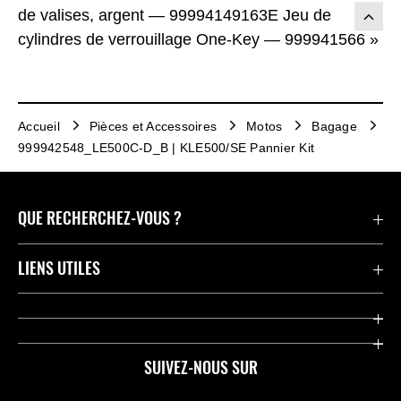
de valises, argent — 99994149163E Jeu de
cylindres de verrouillage One-Key — 999941566 »
Accueil
Pièces et Accessoires
Motos
Bagage
999942548_LE500C-D_B | KLE500/SE Pannier Kit
QUE RECHERCHEZ-VOUS ?
Motos
LIENS UTILES
Pièces et Accessoires
Press
Compétition
Company
SUIVEZ-NOUS SUR
Notre histoire
Legal Notice