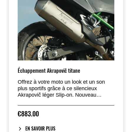
Échappement Akrapovič titane
Offrez à votre moto un look et un son
plus sportifs grâce à ce silencieux
Akrapovič léger Slip-on. Nouveau
silencieux en titane Akrapovič,
spécialement conçu pour la KLE, avec
€883.00
une surface profilée pour plus de
durabilité et un style sportif. À l’instar des
motos rallye-raid, l’échappement est
EN SAVOIR PLUS