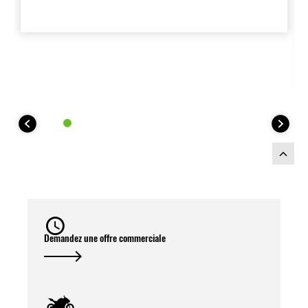
relevé et monté en hauteur pour le
protéger sur les routes accidentées.
Équipé d’un protège-chaleur en carbone
et d’un embout en titane, le système
délivre un son profond et puissant. Cet
échappement homologué est conforme
aux normes Euro5+ (émissions et bruit)
et possède l’homologation de type CE et
ECE. Ne peut pas être combiné avec les
valises KLE500 2x21L Accessoires
d’origine
Demandez une offre commerciale