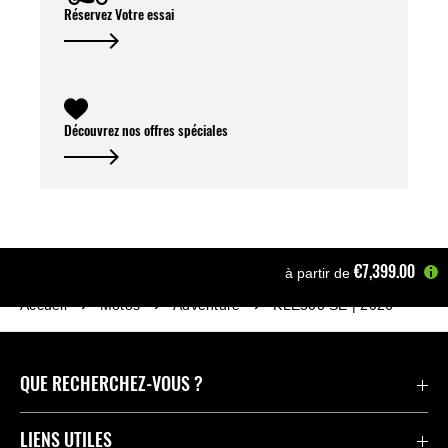
Réservez Votre essai
Découvrez nos offres spéciales
€7,399.00
à partir de
Accueil
Motos
Adventure
KLE500 SE | 2026
QUE RECHERCHEZ-VOUS ?
Motos
LIENS UTILES