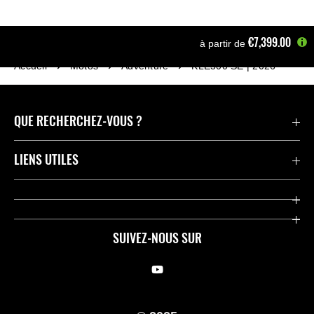
€7,399.00
à partir de
Accueil
Motos
Adventure
KLE500 SE | 2026
QUE RECHERCHEZ-VOUS ?
Motos
LIENS UTILES
Pièces et Accessoires
Press
Compétition
Company
SUIVEZ-NOUS SUR
Notre histoire
Legal Notice
Trouver un revendeur
KME Privacy Policy