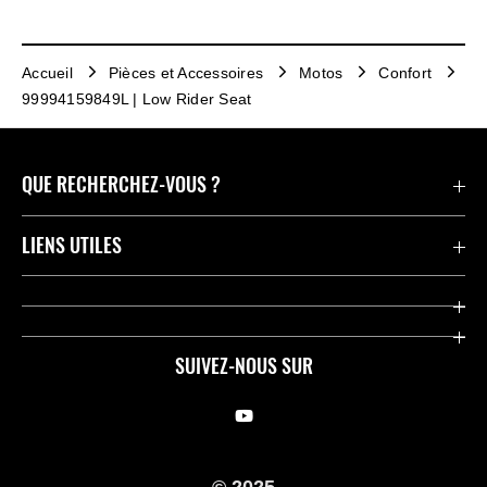
Accueil
Pièces et Accessoires
Motos
Confort
99994159849L | Low Rider Seat
QUE RECHERCHEZ-VOUS ?
Motos
LIENS UTILES
Pièces et Accessoires
Press
Compétition
Company
SUIVEZ-NOUS SUR
Notre histoire
Legal Notice
Trouver un revendeur
KME Privacy Policy
© 2025