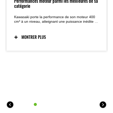
Performances moteur parmi les meilleures de sa
catégorie
Kawasaki porte la performance de son moteur 400
cm³ à un niveau, atteignant une puissance inédite de
57 kW (77 ch)\*. Le rugissement du moteur lorsqu’il
dépasse les 15 000 tr/min accentue l’excitation du
pilote. Sa nature à monter rapidement dans les tours
MONTRER PLUS
et sa réponse directe à l’accélérateur
s’accompagnent d’un caractère souple offrant un
couple puissant à bas et moyen régime, idéal en
ville, ainsi qu’une puissance élevée et rageuse
parfaite pour la conduite sportive ou sur circuit.
*Valeur homologuée selon la spécification japonaise,
mesurée dans des conditions fixes. Les
caractéristiques varient selon les marchés. Les
chiffres peuvent varier en fonction de
l’environnement et ne s’appliquent pas
nécessairement à chaque unité.