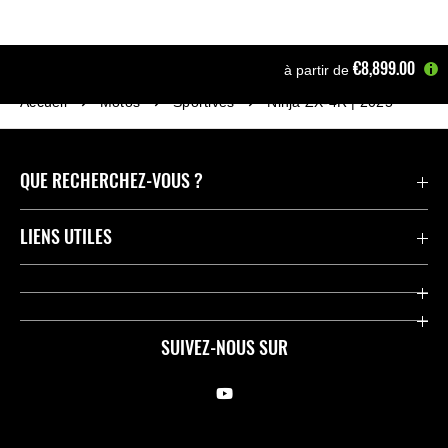
€8,899.00
à partir de
Accueil
Motos
Sportives
Ninja ZX-4R | 2025
QUE RECHERCHEZ-VOUS ?
Motos
LIENS UTILES
Pièces et Accessoires
Press
Compétition
Company
SUIVEZ-NOUS SUR
Notre histoire
Legal Notice
Trouver un revendeur
KME Privacy Policy