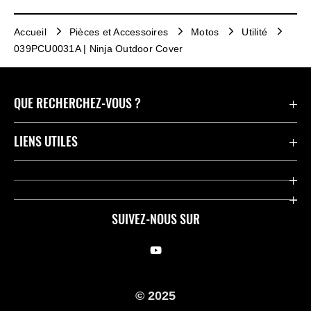
Accueil
Pièces et Accessoires
Motos
Utilité
039PCU0031A | Ninja Outdoor Cover
QUE RECHERCHEZ-VOUS ?
Motos
LIENS UTILES
Pièces et Accessoires
Press
Compétition
Company
SUIVEZ-NOUS SUR
Notre histoire
Legal Notice
Trouver un revendeur
KME Privacy Policy
© 2025
Cookie Notice