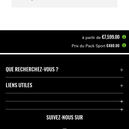
€7,599.00
à partir de
€480.00
Prix du Pack Sport
Accueil
Motos
A2
Z650 S | 2026
QUE RECHERCHEZ-VOUS ?
Motos
LIENS UTILES
Pièces et Accessoires
Press
Compétition
Company
SUIVEZ-NOUS SUR
Notre histoire
Legal Notice