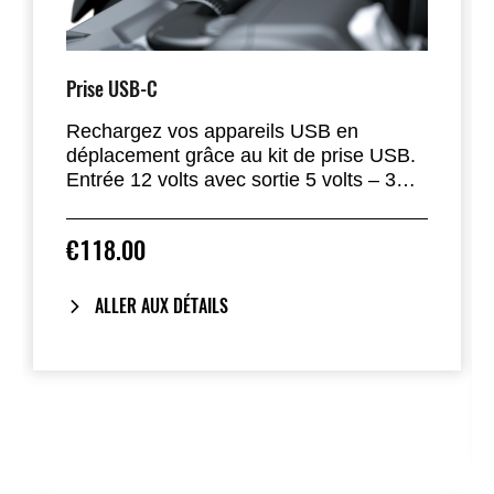
Prise USB-C
Rechargez vos appareils USB en
déplacement grâce au kit de prise USB.
Entrée 12 volts avec sortie 5 volts – 3
ampères
Installation par un concessionnaire
€118.00
recommandée
ALLER AUX DÉTAILS