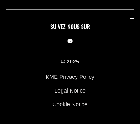
Pièces et Accessoires
Press
Compétition
Company
SUIVEZ-NOUS SUR
Notre histoire
Legal Notice
Trouver un revendeur
KME Privacy Policy
© 2025
Cookie Notice
KME Privacy Policy
Legal Notice
Cookie Notice