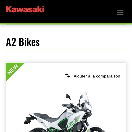
A2 Bikes
NEW
Ajouter à la comparaison