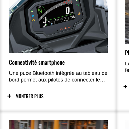
P
Connectivité smartphone
L
f
Une puce Bluetooth intégrée au tableau de
p
bord permet aux pilotes de connecter leur
moto sans fil. Grâce à l’application
smartphone « RIDEOLOGY THE APP »,
MONTRER PLUS
plusieurs fonctions sont accessibles,
améliorant l’expérience de conduite.