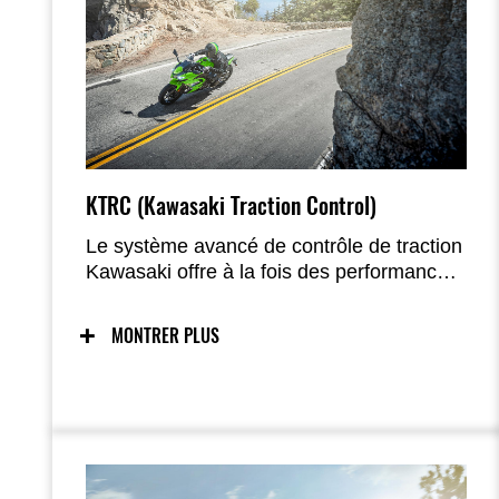
KTRC (Kawasaki Traction Control)
Le système avancé de contrôle de traction
Kawasaki offre à la fois des performances
sportives accrues et la tranquillité d’esprit
sur les surfaces à faible adhérence. Deux
MONTRER PLUS
modes permettent d’adapter les réglages
selon la situation et les préférences du
pilote. Le système peut également être
désactivé. Sur les modèles bridés à 35
kW, un seul mode est disponible (plus
OFF).