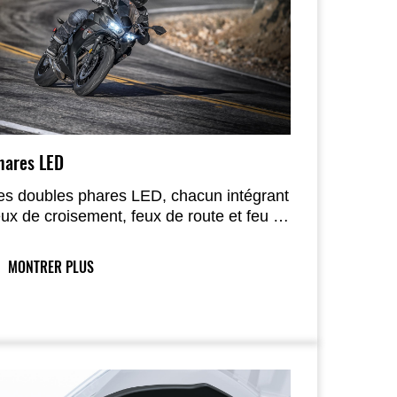
hares LED
es doubles phares LED, chacun intégrant
eux de croisement, feux de route et feu de
osition, offrent une luminosité accrue.
MONTRER PLUS