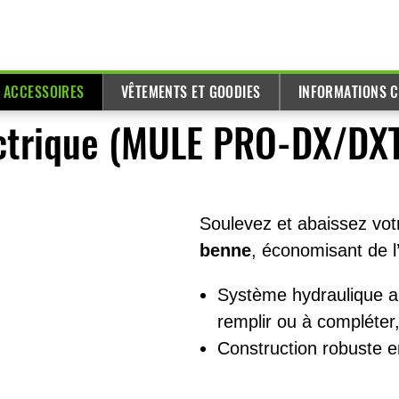
T ACCESSOIRES
VÊTEMENTS ET GOODIES
INFORMATIONS C
ectrique (MULE PRO-DX/DX
Soulevez et abaissez vo
benne
, économisant de l
Système hydraulique a
remplir ou à compléter
Construction robuste e