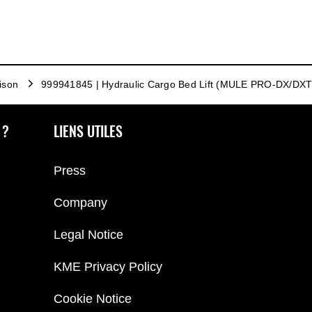
ison
999941845 | Hydraulic Cargo Bed Lift (MULE PRO-DX/DXT
 ?
LIENS UTILES
Press
Company
Legal Notice
KME Privacy Policy
Cookie Notice