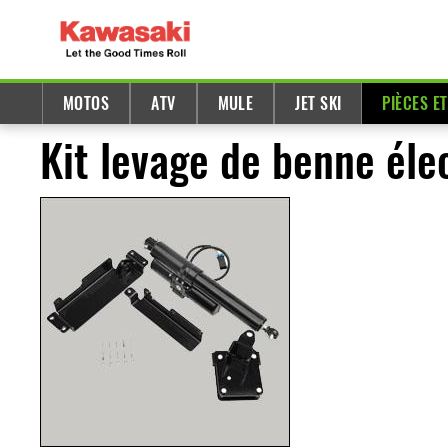
MOTOS
ATV
MULE
JET SKI
PIÈCES E
Kit levage de benne él