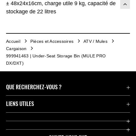
± 48x24x16cm, charge utile 9 kg, capacité de
stockage de 22 litres
Accueil
Pièces et Accessoires
ATV / Mules
Cargaison
999941463 | Under-Seat Storage Bin (MULE PRO
DX/DXT)
QUE RECHERCHEZ-VOUS ?
Motos
LIENS UTILES
Pièces et Accessoires
Press
Compétition
Company