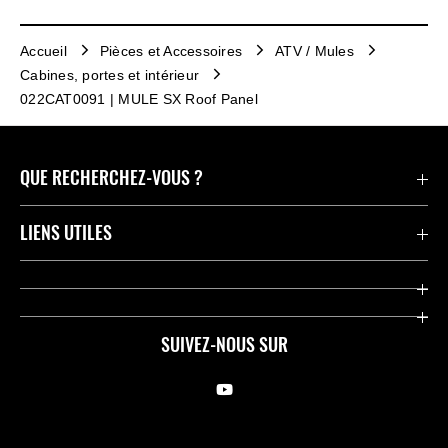
Accueil
Pièces et Accessoires
ATV / Mules
Cabines, portes et intérieur
022CAT0091 | MULE SX Roof Panel
QUE RECHERCHEZ-VOUS ?
Motos
LIENS UTILES
Pièces et Accessoires
Press
Compétition
Company
SUIVEZ-NOUS SUR
Notre histoire
Legal Notice
Trouver un revendeur
KME Privacy Policy