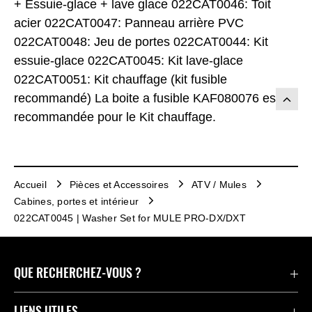
+ Essuie-glace + lave glace 022CAT0046: Toit
acier 022CAT0047: Panneau arrière PVC
022CAT0048: Jeu de portes 022CAT0044: Kit
essuie-glace 022CAT0045: Kit lave-glace
022CAT0051: Kit chauffage (kit fusible
recommandé) La boite a fusible KAF080076 est
recommandée pour le Kit chauffage.
Accueil
Pièces et Accessoires
ATV / Mules
Cabines, portes et intérieur
022CAT0045 | Washer Set for MULE PRO-DX/DXT
QUE RECHERCHEZ-VOUS ?
Motos
LIENS UTILES