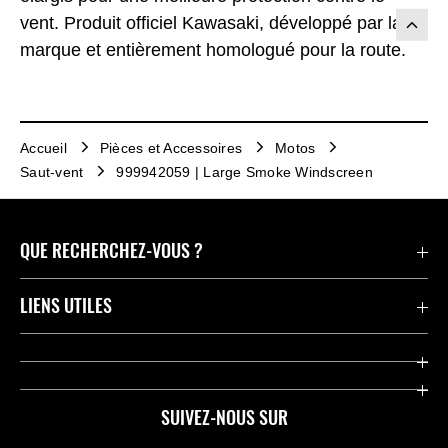
vent. Produit officiel Kawasaki, développé par la
marque et entièrement homologué pour la route.
Accueil
Pièces et Accessoires
Motos
Saut-vent
999942059 | Large Smoke Windscreen
QUE RECHERCHEZ-VOUS ?
Motos
LIENS UTILES
Pièces et Accessoires
Press
Compétition
Company
SUIVEZ-NOUS SUR
Notre histoire