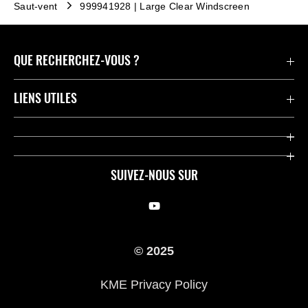
Saut-vent
999941928 | Large Clear Windscreen
QUE RECHERCHEZ-VOUS ?
Motos
LIENS UTILES
Pièces et Accessoires
Press
Compétition
Company
SUIVEZ-NOUS SUR
Notre histoire
Legal Notice
Trouver un revendeur
KME Privacy Policy
© 2025
Cookie Notice
KME Privacy Policy