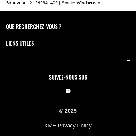
Saut-vent
999941409 | Smoke Windscreen
QUE RECHERCHEZ-VOUS ?
Motos
LIENS UTILES
Pièces et Accessoires
Press
Compétition
Company
SUIVEZ-NOUS SUR
Notre histoire
Legal Notice
Trouver un revendeur
KME Privacy Policy
© 2025
Cookie Notice
KME Privacy Policy