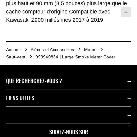
plus haut et 90 mm (3,5 pouces) plus large que le
cache compteur d’origine Compatible avec
Kawasaki Z900 millésimes 2017 à 2019
Accueil
Pièces et Accessoires
Motos
Saut-vent
999940834 | Large Smoke Meter Cover
QUE RECHERCHEZ-VOUS ?
Motos
LIENS UTILES
Pièces et Accessoires
Press
Compétition
Company
SUIVEZ-NOUS SUR