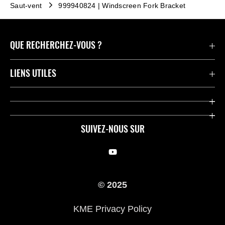
Saut-vent
999940824 | Windscreen Fork Bracket
QUE RECHERCHEZ-VOUS ?
Motos
LIENS UTILES
Pièces et Accessoires
Press
Compétition
Company
SUIVEZ-NOUS SUR
Notre histoire
Legal Notice
Trouver un revendeur
KME Privacy Policy
© 2025
Cookie Notice
KME Privacy Policy