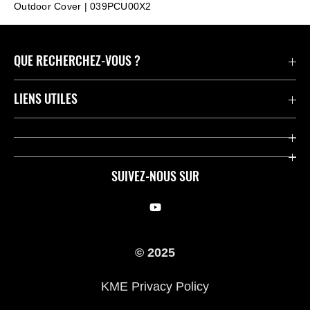
Outdoor Cover | 039PCU00X2
QUE RECHERCHEZ-VOUS ?
Motos
LIENS UTILES
Pièces et Accessoires
Press
Compétition
Company
SUIVEZ-NOUS SUR
Notre histoire
Legal Notice
Trouver un revendeur
KME Privacy Policy
© 2025
Cookie Notice
KME Privacy Policy