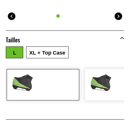
Tailles
L
XL + Top Case