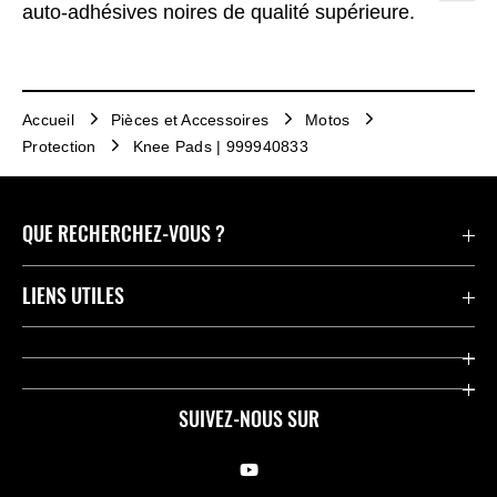
auto-adhésives noires de qualité supérieure.
Accueil
Pièces et Accessoires
Motos
Protection
Knee Pads | 999940833
QUE RECHERCHEZ-VOUS ?
Motos
LIENS UTILES
Pièces et Accessoires
Press
Compétition
Company
SUIVEZ-NOUS SUR
Notre histoire
Legal Notice
Trouver un revendeur