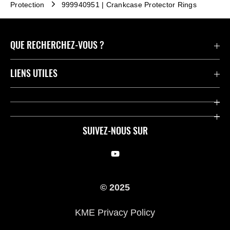
Protection
999940951 | Crankcase Protector Rings
QUE RECHERCHEZ-VOUS ?
Motos
LIENS UTILES
Pièces et Accessoires
Press
Compétition
Company
SUIVEZ-NOUS SUR
Notre histoire
Legal Notice
Trouver un revendeur
KME Privacy Policy
© 2025
Cookie Notice
KME Privacy Policy