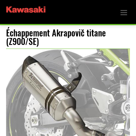
Échappement Akrapovič titane
(Z900/SE)