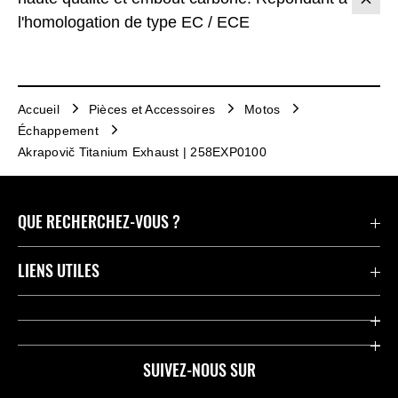
l'homologation de type EC / ECE
Accueil
Pièces et Accessoires
Motos
Échappement
Akrapovič Titanium Exhaust | 258EXP0100
QUE RECHERCHEZ-VOUS ?
Motos
LIENS UTILES
Pièces et Accessoires
Press
Compétition
Company
SUIVEZ-NOUS SUR
Notre histoire