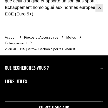
que celui d'origine et apporte un son plus sportif.
Echappement homologué aux normes européenne
ECE (Euro 5+)
Accueil
Pièces et Accessoires
Motos
Échappement
258EXP0115 | Arrow Carbon Sports Exhaust
QUE RECHERCHEZ-VOUS ?
Motos
LIENS UTILES
Pièces et Accessoires
Press
Compétition
Company