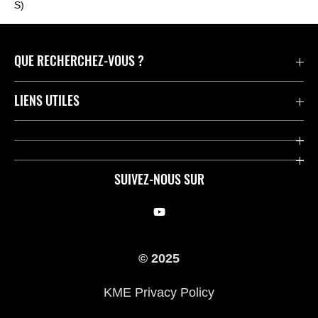
S)
QUE RECHERCHEZ-VOUS ?
Motos
LIENS UTILES
Pièces et Accessoires
Press
Compétition
Company
SUIVEZ-NOUS SUR
Notre histoire
Legal Notice
Trouver un revendeur
KME Privacy Policy
© 2025
Cookie Notice
KME Privacy Policy