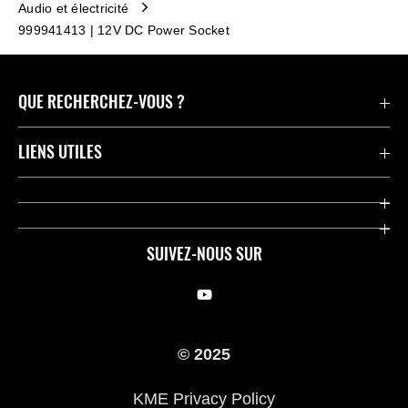
Audio et électricité
999941413 | 12V DC Power Socket
QUE RECHERCHEZ-VOUS ?
Motos
LIENS UTILES
Pièces et Accessoires
Press
Compétition
Company
SUIVEZ-NOUS SUR
Notre histoire
Legal Notice
Trouver un revendeur
KME Privacy Policy
© 2025
Cookie Notice
KME Privacy Policy