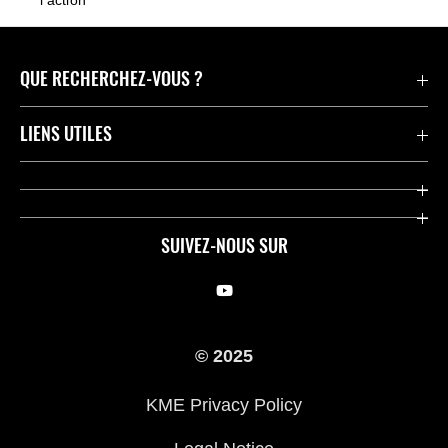
l’action
QUE RECHERCHEZ-VOUS ?
Motos
LIENS UTILES
Pièces et Accessoires
Press
Compétition
Company
SUIVEZ-NOUS SUR
Notre histoire
Legal Notice
Trouver un revendeur
KME Privacy Policy
© 2025
Cookie Notice
KME Privacy Policy