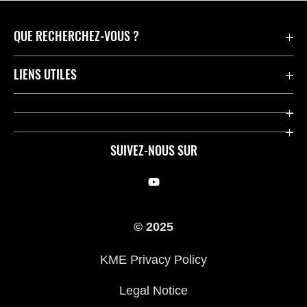
QUE RECHERCHEZ-VOUS ?
Motos
LIENS UTILES
Pièces et Accessoires
Press
Compétition
Company
SUIVEZ-NOUS SUR
Notre histoire
Legal Notice
Trouver un revendeur
KME Privacy Policy
© 2025
Cookie Notice
KME Privacy Policy
Legal Notice