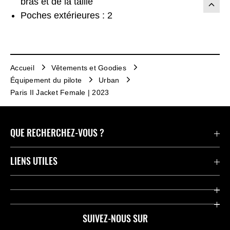
bras et de la taille
Poches extérieures : 2
Accueil
Vêtements et Goodies
Équipement du pilote
Urban
Paris II Jacket Female | 2023
QUE RECHERCHEZ-VOUS ?
Motos
LIENS UTILES
Pièces et Accessoires
Press
Compétition
Company
SUIVEZ-NOUS SUR