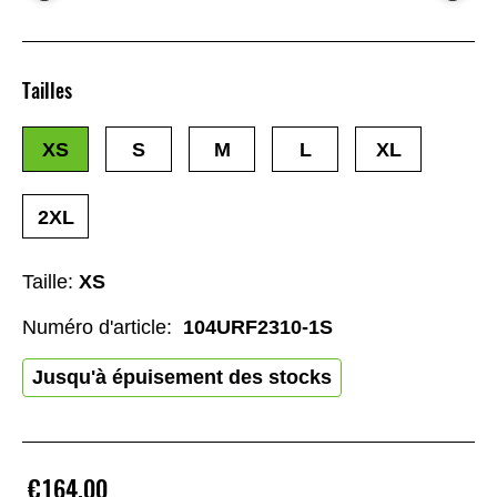
Tailles
XS
S
M
L
XL
2XL
Taille:
XS
Numéro d'article:
104URF2310-1S
Jusqu'à épuisement des stocks
€164.00