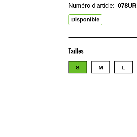
Numéro d'article:
078UR
Disponible
Tailles
S
M
L