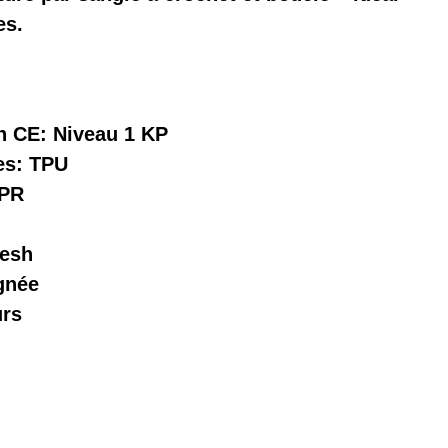
es.
n CE: Niveau 1 KP
es: TPU
TPR
Mesh
gnée
urs