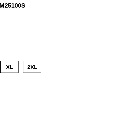
M25100S
XL
2XL