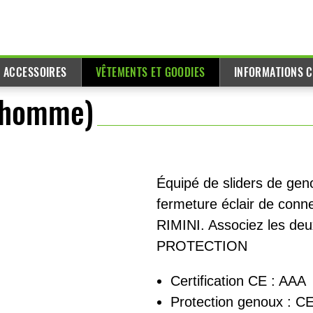
T ACCESSOIRES
VÊTEMENTS ET GOODIES
INFORMATIONS C
 (homme)
Équipé de sliders de ge
fermeture éclair de conne
RIMINI. Associez les deux
PROTECTION
Certification CE : AAA
Protection genoux : C