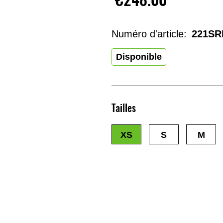
Numéro d'article:
221SR
Disponible
Tailles
XS
S
M