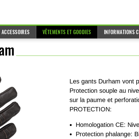
T ACCESSOIRES
VÊTEMENTS ET GOODIES
INFORMATIONS C
ham
Les gants Durham vont p
Protection souple au niv
sur la paume et perforati
PROTECTION:
Homologation CE: Niv
Protection phalange: B