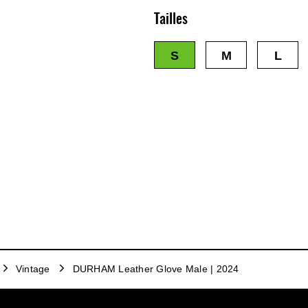
Tailles
S
M
L
Vintage
DURHAM Leather Glove Male | 2024