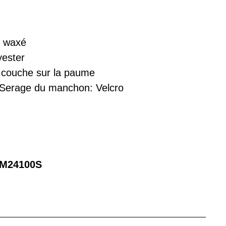
e waxé
yester
 couche sur la paume
 Serage du manchon: Velcro
M24100S