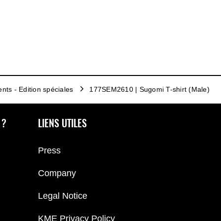
nts - Edition spéciales
177SEM2610 | Sugomi T-shirt (Male)
 ?
LIENS UTILES
Press
Company
Legal Notice
KME Privacy Policy