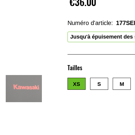
€36.00
Numéro d'article:
177SE
Jusqu'à épuisement des 
Tailles
XS
S
M