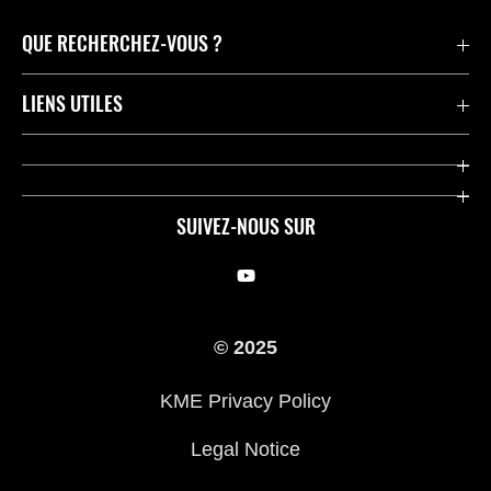
QUE RECHERCHEZ-VOUS ?
Motos
LIENS UTILES
Pièces et Accessoires
Press
Compétition
Company
SUIVEZ-NOUS SUR
Notre histoire
Legal Notice
Trouver un revendeur
KME Privacy Policy
© 2025
Cookie Notice
KME Privacy Policy
Legal Notice