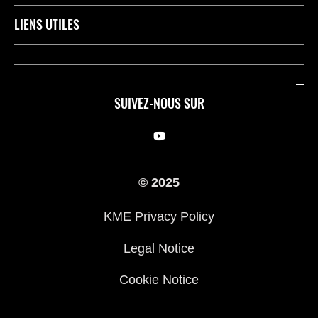
Motos
LIENS UTILES
Pièces et Accessoires
Press
Compétition
Company
SUIVEZ-NOUS SUR
Notre histoire
Legal Notice
Trouver un revendeur
KME Privacy Policy
© 2025
Cookie Notice
KME Privacy Policy
Legal Notice
Cookie Notice