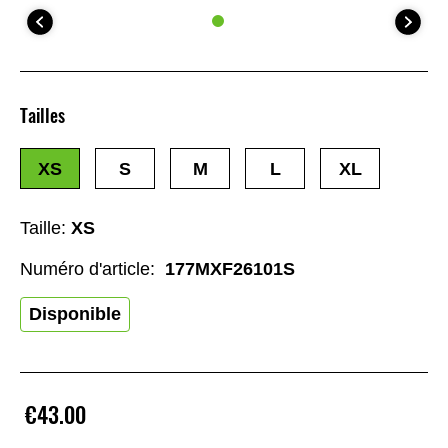
Tailles
XS
S
M
L
XL
Taille:
XS
Numéro d'article:
177MXF26101S
Disponible
€43.00