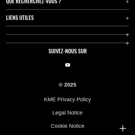
QUE RECHERCHEZ-VOUS ?
Motos
LIENS UTILES
Pièces et Accessoires
Press
Compétition
Company
SUIVEZ-NOUS SUR
Notre histoire
Legal Notice
Trouver un revendeur
KME Privacy Policy
© 2025
Cookie Notice
KME Privacy Policy
Legal Notice
Cookie Notice
T