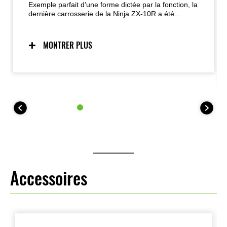
Exemple parfait d’une forme dictée par la fonction, la
dernière carrosserie de la Ninja ZX-10R a été
développée avec les performances aérodynamiques
comme priorité absolue. Le carénage avant
redessiné reçoit de grandes ailettes qui augmentent
MONTRER PLUS
significativement l’appui à haute vitesse. Combiné à
une géométrie de châssis revue, le nouveau
package aérodynamique améliore le contrôle à
haute vitesse, les performances en virage et le
potentiel global sur circuit.
Accessoires