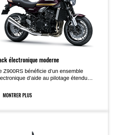
ack électronique moderne
e Z900RS bénéficie d’un ensemble
lectronique d’aide au pilotage étendu
ncluant l’IMU et le KQS bidirectionnel,
insi que le régulateur de vitesse
MONTRER PLUS
lectronique et la connectivité smartphone.