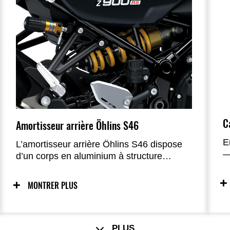
Ca
Amortisseur arrière Öhlins S46
E
L’amortisseur arrière Öhlins S46 dispose
—
d’un corps en aluminium à structure
d
monotube, d’un grand piston de Ø46 mm
c
et de chambres internes d’huile et de gaz
MONTRER PLUS
r
séparées par un piston flottant, ce qui
n
procure une excellente sensation
r
d’adhérence et de tenue de route. L’action
s
améliorée de l’amortisseur arrière Öhlins
PLUS