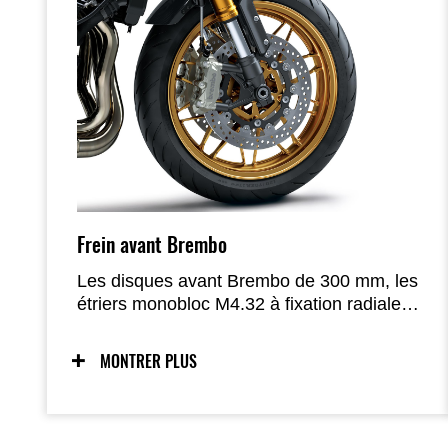
Frein avant Brembo
Les disques avant Brembo de 300 mm, les
étriers monobloc M4.32 à fixation radiale
et leurs plaquettes, associés à un maître-
cylindre radial Nissin de plus petit diamètre
MONTRER PLUS
(Ø17,5 mm contre Ø19,1 mm sur le
modèle standard) et à des durites tressées
en acier inoxydable, offrent une puissance
de freinage accrue et une progression plus