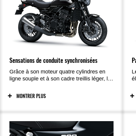
Sensations de conduite synchronisées
P
Grâce à son moteur quatre cylindres en
L
ligne souple et à son cadre treillis léger, la
é
Z900RS offre une sensation de conduite
i
unique dans la catégorie rétro.
a
MONTRER PLUS
é