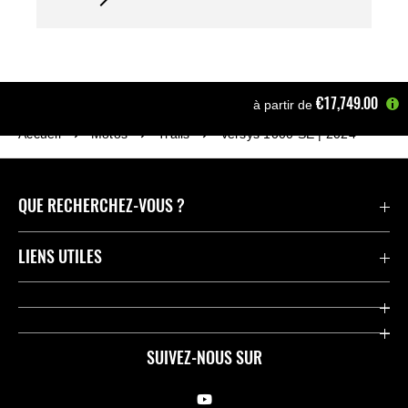
€17,749.00
à partir de
Accueil
Motos
Trails
Versys 1000 SE | 2024
QUE RECHERCHEZ-VOUS ?
Motos
LIENS UTILES
Pièces et Accessoires
Press
Compétition
Company
SUIVEZ-NOUS SUR
Notre histoire
Legal Notice