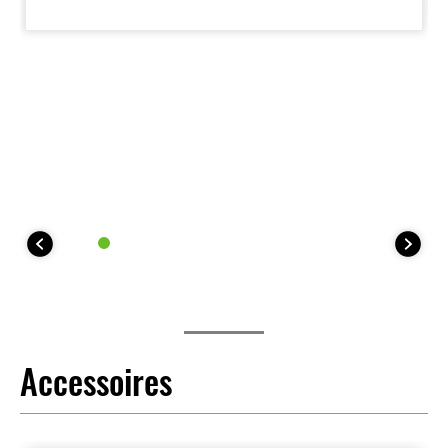
pilotes d’aborder les virages avec assurance. Bien
que cette suspension ne soit pas conçue pour le
tout-terrain, sa capacité à absorber les irrégularités
de la route permet à la Versys 1000 SE de rester
stable là où des motos aux suspensions plus rigides
et sportives demanderaient de lever le pied. Les
roues légères de 17 pouces à l’avant comme à
l’arrière contribuent quant à elles à une maniabilité
rapide et sportive.
Accessoires