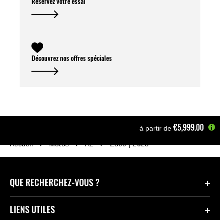
Réservez votre essai
Découvrez nos offres spéciales
€5,999.00
à partir de
Accueil
Motos
A2
Z500 | 2025
QUE RECHERCHEZ-VOUS ?
Motos
LIENS UTILES