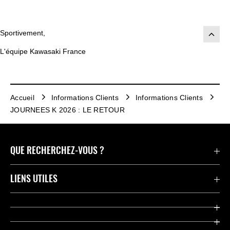
Sportivement,
L'équipe Kawasaki France
Accueil
Informations Clients
Informations Clients
JOURNEES K 2026 : LE RETOUR
QUE RECHERCHEZ-VOUS ?
Motos
LIENS UTILES
Pièces et Accessoires
Press
Compétition
Company