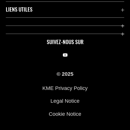
Motos
LIENS UTILES
Pièces et Accessoires
Press
Compétition
Company
SUIVEZ-NOUS SUR
Notre histoire
Legal Notice
Trouver un revendeur
KME Privacy Policy
© 2025
Cookie Notice
KME Privacy Policy
Legal Notice
Cookie Notice