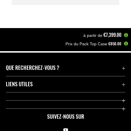
€7,399.00
à partir de
€850.00
Prix du Pack Top Case
Accueil
Motos
Adventure
KLE500 SE | 2026
QUE RECHERCHEZ-VOUS ?
Motos
LIENS UTILES
Pièces et Accessoires
Press
Compétition
Company
SUIVEZ-NOUS SUR
Notre histoire
Legal Notice