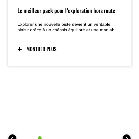
Le meilleur pack pour l’exploration hors route
Explorer une nouvelle piste devient un véritable
plaisir grâce à un châssis équilibré et une maniabilité
légère et intuitive. La position de conduite étudiée du
KLE500 offre une sensation naturelle, que l’on roule
debout ou assis, tandis que la carrosserie fluide
MONTRER PLUS
permet au pilote de bouger librement.