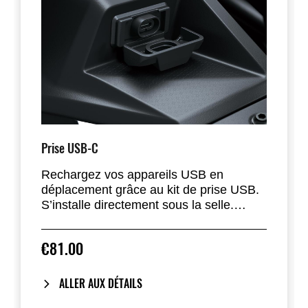
Prise USB-C
Rechargez vos appareils USB en
déplacement grâce au kit de prise USB.
S’installe directement sous la selle.
Entrée 12 volts avec sortie 5 volts – 3
ampères. Installation par un
€81.00
concessionnaire recommandée.
ALLER AUX DÉTAILS