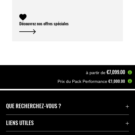
Découvrez nos offres spéciales
€7,099.00
à partir de
€1,000.00
Prix du Pack Performance
Accueil
Motos
Sportives
Ninja 500 SE | 2026
QUE RECHERCHEZ-VOUS ?
Motos
LIENS UTILES