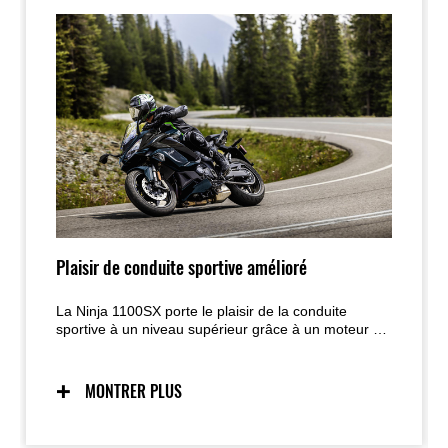
Plaisir de conduite sportive amélioré
La Ninja 1100SX porte le plaisir de la conduite
sportive à un niveau supérieur grâce à un moteur de
plus grande cylindrée et à un KQS amélioré. La
maniabilité sportive, les composants de châssis
inspirés des supersport et le style dynamique Ninja
MONTRER PLUS
hérités de son prédécesseur sont conservés, tandis
que l’équilibre remarquable entre moteur et châssis
contribue à des sensations exaltantes sur route dans