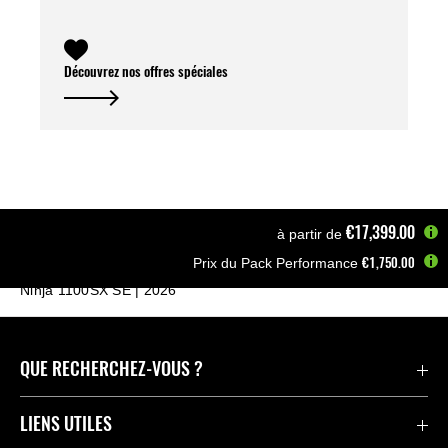
Découvrez nos offres spéciales
€17,399.00
à partir de
€1,750.00
Prix du Pack Performance
Accueil
Motos
Routières
Ninja 1100SX SE | 2026
QUE RECHERCHEZ-VOUS ?
Motos
LIENS UTILES