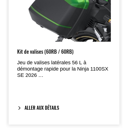
Kit de valises (60RB / 60RB)
Jeu de valises latérales 56 L à
démontage rapide pour la Ninja 1100SX
SE 2026
Conçues pour accueillir la plupart des
casques intégraux, les valises se fixent
directement sur les poignées d’origine et
offrent un rendu propre et intégré une
ALLER AUX DÉTAILS
fois retirées.
Inclut notre
One-Key System
: la clé de