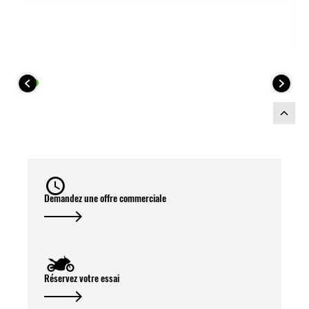
contact de votre moto permet également
de verrouiller et déverrouiller les valises.
Conçu pour s’harmoniser avec les
coloris du
millésime 2026 de la Ninja
1100SX SE
.
Pour avoir un montage complet du kit
valises sur votre moto, il faut les
éléments suivants :
Demandez une offre commerciale
Réservez votre essai