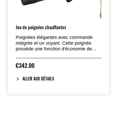
Jeu de poignées chauffantes
Poignées élégantes avec commande
intégrée et un voyant. Cette poignée
possède une fonction d'économie de
batterie automatique. Si la tension de la
batterie chute pendant l'utilisation, les
€342.00
poignées s'éteignent et le voyant
clignote. Les poignées disposent de 3
niveaux de températeures (100%, 60%,
ALLER AUX DÉTAILS
20%, Off).