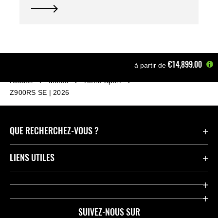
€14,899.00
à partir de
Accueil
Motos
Retro Sport
Z900RS SE | 2026
QUE RECHERCHEZ-VOUS ?
Motos
LIENS UTILES
Pièces et Accessoires
Press
Compétition
Company
SUIVEZ-NOUS SUR